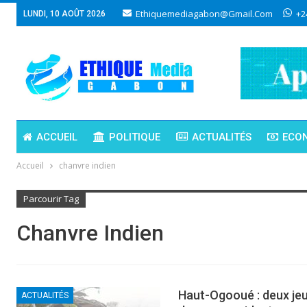
Ethiquemediagabon@gmail.com
+2
LUNDI, 10 AOÛT 2026
ACCUEIL
POLITIQUE
ACTUALITÉS
ECO
Accueil
chanvre indien
Parcourir Tag
Chanvre Indien
Haut-Ogooué : deux jeu
ACTUALITÉS