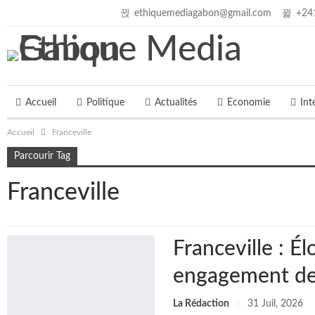
samedi, 8 août 2026
ethiquemediagabon@gmail.com
+24
Accueil
Politique
Actualités
Economie
Int
Accueil
Franceville
Parcourir Tag
Franceville
Franceville : 
engagement de
La Rédaction
31 Juil, 2026