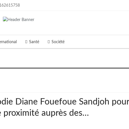
162615758
ernational
Santé
Société
Élodie Diane Fouefoue Sandjoh pour
 proximité auprès des…