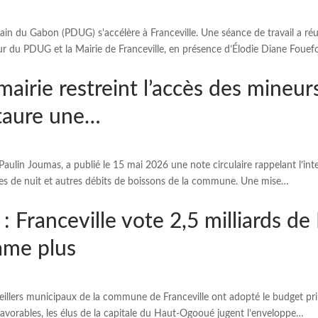
n du Gabon (PDUG) s'accélère à Franceville. Une séance de travail a réuni
r du PDUG et la Mairie de Franceville, en présence d’Élodie Diane Foue
 mairie restreint l’accès des mineu
staure une…
Paulin Joumas, a publié le 15 mai 2026 une note circulaire rappelant l’int
oîtes de nuit et autres débits de boissons de la commune. Une mise…
 : Franceville vote 2,5 milliards d
ame plus
seillers municipaux de la commune de Franceville ont adopté le budget p
avorables, les élus de la capitale du Haut-Ogooué jugent l’enveloppe…