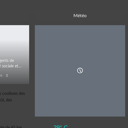
Météo
LIBREVILLE
-
08 AOUT
gents de
é sociale et…
26
29° C
 coulisses des
Dim
Lun
Mar
Mer
ût, des
31° C
29° C
Few Clouds
29° C
ute de 45 km