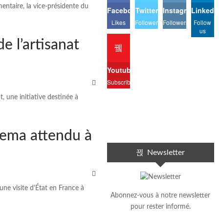
mentaire, la vice-présidente du
Facebook
Twitter
Instagram
Linkedi
Likes
Followers
Followers
Follow
us
e l’artisanat
Youtube
Subscribers
, une initiative destinée à
guema attendu à
Newsletter
 une visite d'État en France à
Abonnez-vous à notre newsletter
pour rester informé.