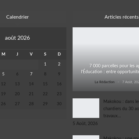
Calendrier
Articles récents
août 2026
M
J
V
S
D
1
2
7 000 parcelles pour les a
l’Éducation : entre opportunit
5
6
7
8
9
La Rédaction
7 Août, 20
12
13
14
15
16
19
20
21
22
23
Makokou : dans les
26
27
28
29
30
chantiers du 30 ao
travaux…
5 Août, 2026
Makokou : une ro