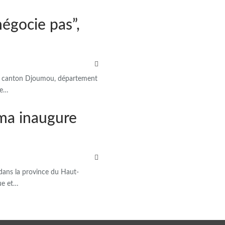
négocie pas”,
s le canton Djoumou, département
le…
ema inaugure
 dans la province du Haut-
ue et…