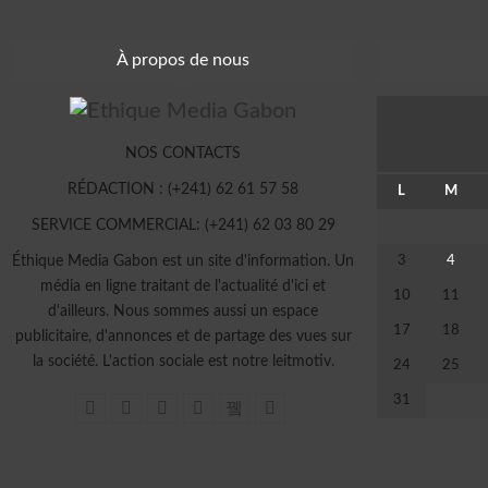
À propos de nous
NOS CONTACTS
RÉDACTION : (+241) 62 61 57 58
L
M
SERVICE COMMERCIAL: (+241) 62 03 80 29
Éthique Media Gabon est un site d'information. Un
3
4
média en ligne traitant de l'actualité d'ici et
10
11
d'ailleurs. Nous sommes aussi un espace
17
18
publicitaire, d'annonces et de partage des vues sur
la société. L'action sociale est notre leitmotiv.
24
25
31
« Juil