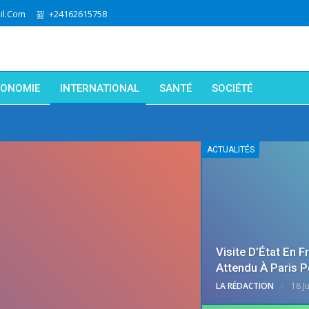
l.com
+24162615758
CONOMIE
INTERNATIONAL
SANTÉ
SOCIÉTÉ
ACTUALITÉS
Visite D’État En F
Attendu À Paris 
LA RÉDACTION
18 Ju