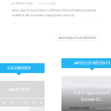
LA RÉDACTION
15 Avr, 2025
Alors que le Sud Géant s’affirme, l’Africa Political Outlook
redéfinit de nouvelles trajectoires pour la…
MESSAGES PLUS RÉCENTS
ARTICLES RÉCENTS
CALENDRIER
ACTUALITÉS
7 000 Parcelles Pour 
Agents De L’Éducatio
août 2026
Entre Opportunité
Sociale Et…
M
M
J
V
S
D
LA RÉDACTION
7 Août, 2026
1
2