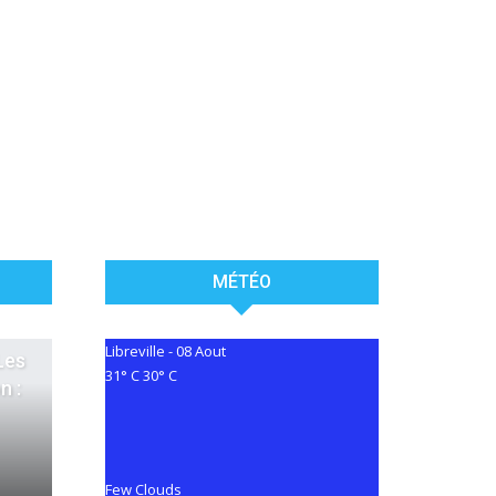
MÉTÉO
Libreville
-
08 Aout
Les
31° C
30° C
n :
Few Clouds