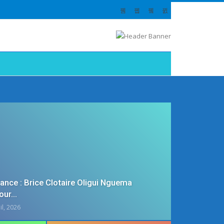
rance : Brice Clotaire Oligui Nguema
Pour…
il, 2026