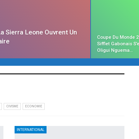
a Sierra Leone Ouvrent Un
Coupe Du Monde 2
aire
Sifflet Gabonais S’
Oligui Nguema…
CIVISME
ECONOMIE
INTERNATIONAL