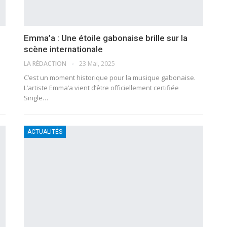
Emma’a : Une étoile gabonaise brille sur la
scène internationale
LA RÉDACTION
23 Mai, 2025
C’est un moment historique pour la musique gabonaise.
L’artiste Emma’a vient d’être officiellement certifiée
Single…
ACTUALITÉS