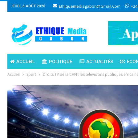
Ethiquemediagabon@gmail.com
+24
JEUDI, 6 AOÛT 2026
ACCUEIL
POLITIQUE
ACTUALITÉS
ECO
Accueil
Sport
Droits TV de la CAN : les télévisions publiques africai