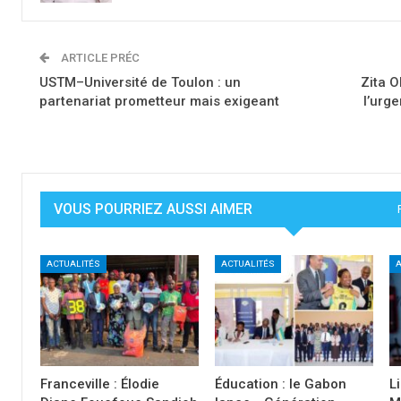
ARTICLE PRÉC
USTM–Université de Toulon : un
Zita O
partenariat prometteur mais exigeant
l’urge
VOUS POURRIEZ AUSSI AIMER
ACTUALITÉS
ACTUALITÉS
A
Franceville : Élodie
Éducation : le Gabon
Li