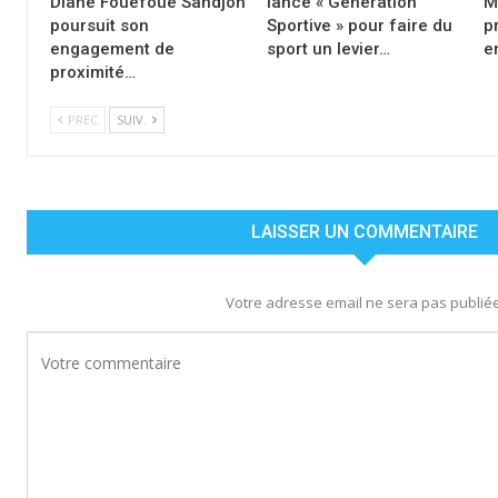
Diane Fouefoue Sandjoh
lance « Génération
M
poursuit son
Sportive » pour faire du
p
engagement de
sport un levier…
e
proximité…
PREC
SUIV.
LAISSER UN COMMENTAIRE
Votre adresse email ne sera pas publiée