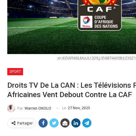
xr:d:DAFNI0LMsUU:329,j:3588744308,t:2302
SPORT
Droits TV De La CAN : Les Télévisions 
Africaines Vent Debout Contre La CAF
Le
27 Nov, 2025
Par
Warren OKOLO
Partager