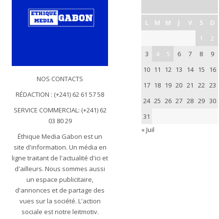
L
M
M
J
V
S
D
1
2
3
4
5
6
7
8
9
10
11
12
13
14
15
16
NOS CONTACTS
17
18
19
20
21
22
23
RÉDACTION : (+241) 62 61 57 58
24
25
26
27
28
29
30
SERVICE COMMERCIAL: (+241) 62
31
03 80 29
« Juil
Éthique Media Gabon est un
site d'information. Un média en
ligne traitant de l'actualité d'ici et
d'ailleurs. Nous sommes aussi
un espace publicitaire,
d'annonces et de partage des
vues sur la société. L'action
sociale est notre leitmotiv.