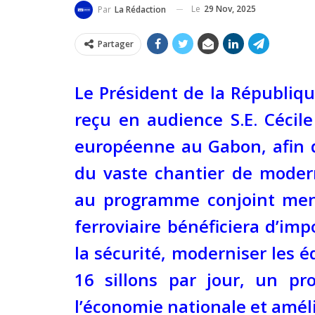
Le
29 Nov, 2025
Par
La Rédaction
Partager
Le Président de la Républiqu
reçu en audience S.E. Cécil
européenne au Gabon, afin d
du vaste chantier de moder
au programme conjoint mené 
ferroviaire bénéficiera d’imp
la sécurité, moderniser les é
16 sillons par jour, un pr
l’économie nationale et amél