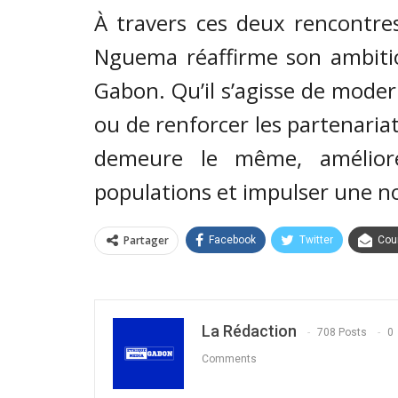
À travers ces deux rencontres
Nguema réaffirme son ambitio
Gabon. Qu’il s’agisse de modern
ou de renforcer les partenariats
demeure le même, améliore
populations et impulser une n
Partager
Facebook
Twitter
Cour
La Rédaction
708 Posts
0
Comments