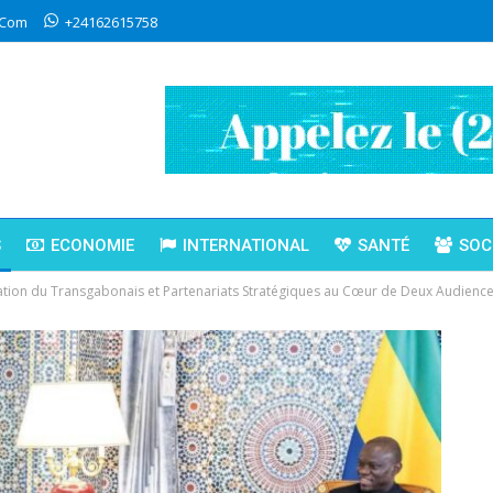
.com
+24162615758
S
ECONOMIE
INTERNATIONAL
SANTÉ
SOC
ation du Transgabonais et Partenariats Stratégiques au Cœur de Deux Audienc