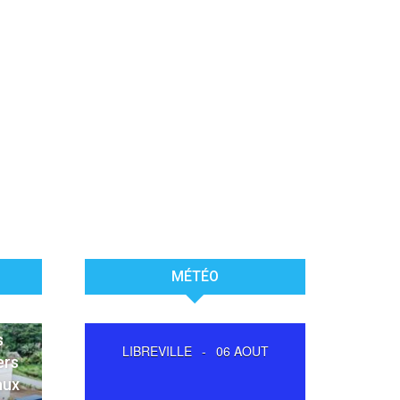
MÉTÉO
s
LIBREVILLE
-
06 AOUT
ers
aux