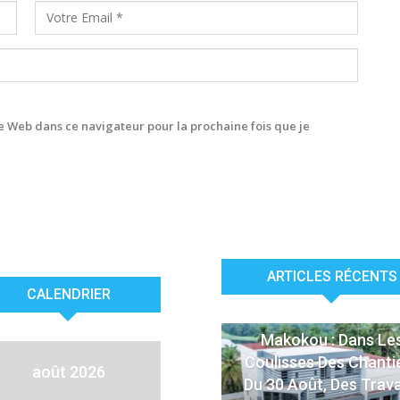
 Web dans ce navigateur pour la prochaine fois que je
ARTICLES RÉCENTS
CALENDRIER
ACTUALITÉS
Makokou : Dans Le
Coulisses Des Chanti
août 2026
Du 30 Août, Des Trav