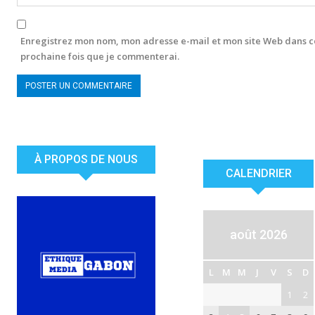
Enregistrez mon nom, mon adresse e-mail et mon site Web dans c
prochaine fois que je commenterai.
À PROPOS DE NOUS
CALENDRIER
août 2026
L
M
M
J
V
S
D
1
2