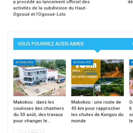
a procédé au lancement officiel des
dé
activités de la subdivision du Haut-
Ogooué et l’Ogooué-Lolo
VOUS POURRIEZ AUSSI AIMER
ACTUALITÉS
ACTUALITÉS
A
Makokou : dans les
Makokou : une route de
O
coulisses des chantiers
45 km pour rapprocher
6
du 30 août, des travaux
les chutes de Kongou du
s
pour changer le…
monde
l