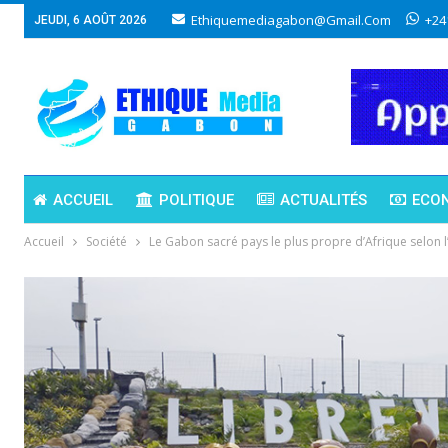
Ethiquemediagabon@gmail.com
+24
JEUDI, 6 AOÛT 2026
ACCUEIL
POLITIQUE
ACTUALITÉS
ECO
Accueil
Société
Le Gabon sacré pays le plus propre d’Afrique selon l