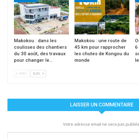
Makokou : dans les
Makokou : une route de
O
coulisses des chantiers
45 km pour rapprocher
6
du 30 août, des travaux
les chutes de Kongou du
s
pour changer le…
monde
l
PREC
SUIV.
LAISSER UN COMMENTAIRE
Votre adresse email ne sera pas publiée