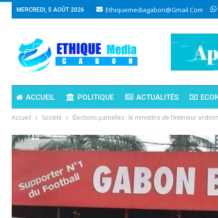
Ethiquemediagabon@gmail.com
MERCREDI, 5 AOÛT 2026
ACCUEIL
POLITIQUE
ACTUALITÉS
ECO
Accueil
Société
Élections partielles : le ministère de l’Intérieur ord