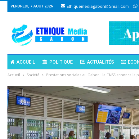
Ethiquemediagabon@gmail.com
VENDREDI, 7 AOÛT 2026
ACCUEIL
POLITIQUE
ACTUALITÉS
ECO
Accueil
Société
Prestations sociales au Gabon : la CNSS annonce le 