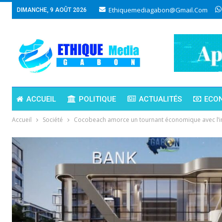
Ethiquemediagabon@gmail.com
DIMANCHE, 9 AOÛT 2026
ACCUEIL
POLITIQUE
ACTUALITÉS
ECO
Accueil
Société
Cocobeach amorce un tournant économique avec l’i