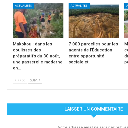
ACTUALITÉS
ACTUALITÉS
A
Makokou : dans les
7 000 parcelles pour les
M
coulisses des
agents de l’Éducation :
c
préparatifs du 30 août,
entre opportunité
d
une passerelle moderne
sociale et…
p
en…
PREC
SUIV.
LAISSER UN COMMENTAIRE
Votre adresse email ne sera pas publiée