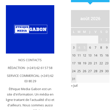
août 2026
L
M
M
J
V
S
D
1
2
3
4
5
6
7
8
9
10
11
12
13
14
15
16
NOS CONTACTS
17
18
19
20
21
22
23
RÉDACTION : (+241) 62 61 57 58
24
25
26
27
28
29
30
SERVICE COMMERCIAL: (+241) 62
31
03 80 29
« Juil
Éthique Media Gabon est un
site d'information. Un média en
ligne traitant de l'actualité d'ici et
d'ailleurs. Nous sommes aussi