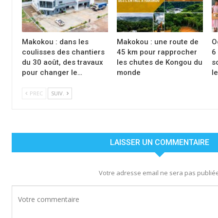
Makokou : dans les
Makokou : une route de
O
coulisses des chantiers
45 km pour rapprocher
6
du 30 août, des travaux
les chutes de Kongou du
s
pour changer le…
monde
l
PREC
SUIV.
LAISSER UN COMMENTAIRE
Votre adresse email ne sera pas publiée