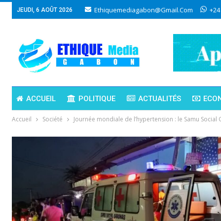
Ethiquemediagabon@gmail.com
+24
JEUDI, 6 AOÛT 2026
ACCUEIL
POLITIQUE
ACTUALITÉS
ECO
Accueil
Société
Journée mondiale de l’hypertension : le Samu Social 