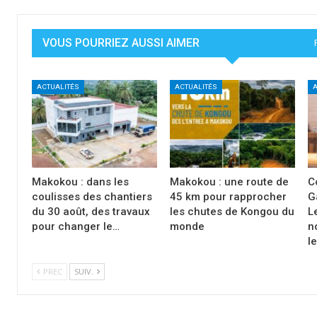
VOUS POURRIEZ AUSSI AIMER
ACTUALITÉS
ACTUALITÉS
A
Makokou : dans les
Makokou : une route de
C
coulisses des chantiers
45 km pour rapprocher
G
du 30 août, des travaux
les chutes de Kongou du
L
pour changer le…
monde
n
l
PREC
SUIV.