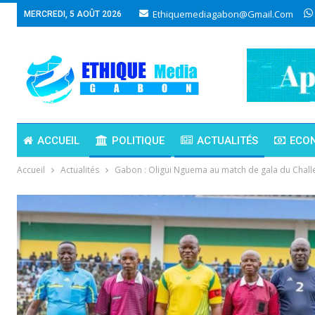
Ethiquemediagabon@gmail.com
MERCREDI, 5 AOÛT 2026
ACCUEIL
POLITIQUE
ACTUALITÉS
ECO
Accueil
Actualités
Gabon : Oligui Nguema au match de gala du Challe