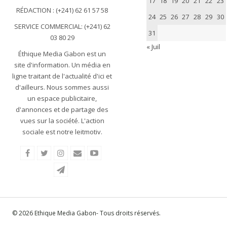
17
18
19
20
21
22
23
RÉDACTION : (+241) 62 61 57 58
24
25
26
27
28
29
30
SERVICE COMMERCIAL: (+241) 62
31
03 80 29
« Juil
Éthique Media Gabon est un
site d'information. Un média en
ligne traitant de l'actualité d'ici et
d'ailleurs. Nous sommes aussi
un espace publicitaire,
d'annonces et de partage des
vues sur la société. L'action
sociale est notre leitmotiv.
© 2026 Ethique Media Gabon- Tous droits réservés.