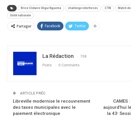
Brice Clotaire Oligui Nguema
challenge interforces
CTRI
Match de
Unité nationale
Partager
Facebook
Twitter
La Rédaction
708
Posts
0 Comments
ARTICLE PRÉC
Libreville modernise le recouvrement
CAMES : 
des taxes municipales avec le
aujourd’hui l
paiement électronique
la 43ᵉ Sess