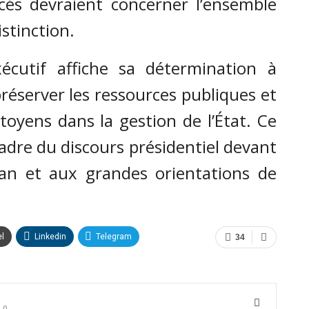
ncés devraient concerner l’ensemble
stinction.
xécutif affiche sa détermination à
préserver les ressources publiques et
itoyens dans la gestion de l’État. Ce
cadre du discours présidentiel devant
lan et aux grandes orientations de
el
Linkedin
Telegram
34
0