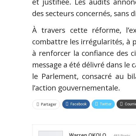
et justifiée. Les audits anno
des secteurs concernés, sans di
À travers cette réforme, l’e
combattre les irrégularités, à 
à renforcer la confiance des c
message a été délivré dans le 
le Parlement, consacré au bi
l’action gouvernementale.
Partager
Facebook
Twitter
Courri
Warren OKOLO
483 Posts