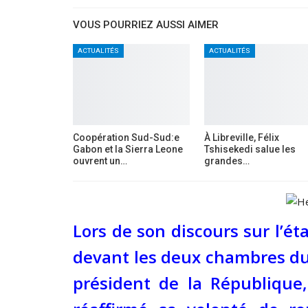
VOUS POURRIEZ AUSSI AIMER
ACTUALITÉS
ACTUALITÉS
Coopération Sud-Sud:e
À Libreville, Félix
Gabon et la Sierra Leone
Tshisekedi salue les
ouvrent un…
grandes…
Lors de son discours sur l’ét
devant les deux chambres du
président de la République,