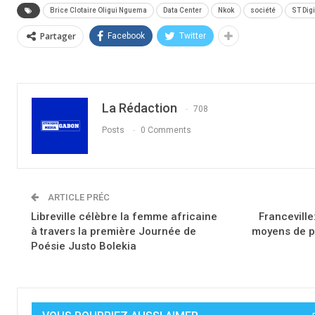
Brice Clotaire Oligui Nguema
Data Center
Nkok
société
ST Digi
Partager
Facebook
Twitter
La Rédaction
708
Posts
0 Comments
ARTICLE PRÉC
Libreville célèbre la femme africaine
Franceville
à travers la première Journée de
moyens de p
Poésie Justo Bolekia