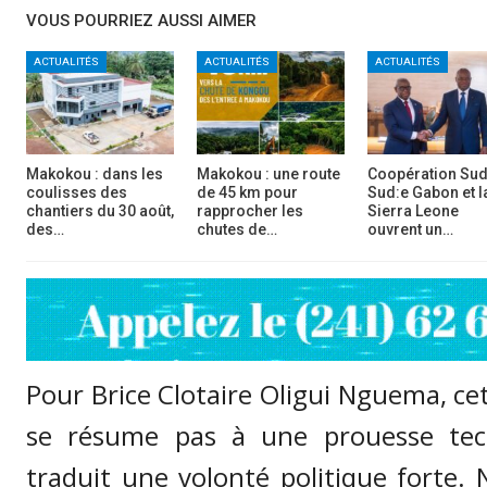
VOUS POURRIEZ AUSSI AIMER
ACTUALITÉS
ACTUALITÉS
ACTUALITÉS
Makokou : dans les
Makokou : une route
Coopération Sud
coulisses des
de 45 km pour
Sud:e Gabon et l
chantiers du 30 août,
rapprocher les
Sierra Leone
des…
chutes de…
ouvrent un…
Pour Brice Clotaire Oligui Nguema, cet
se résume pas à une prouesse tech
traduit une volonté politique forte.