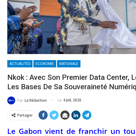
ACTUALITÉS
ECONOMIE
NATIONALE
Nkok : Avec Son Premier Data Center, 
Les Bases De Sa Souveraineté Numéri
Le
4 Juil, 2026
Par
La Rédaction
Partager
Le Gabon vient de franchir un to