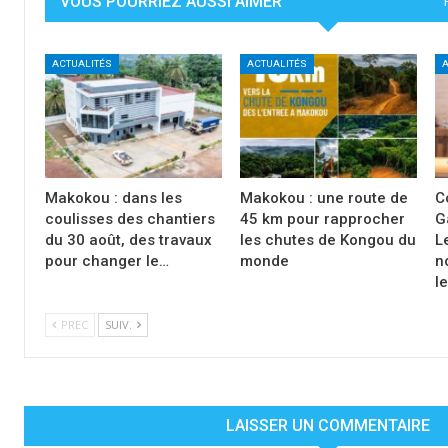
VOUS POURRIEZ AUSSI AIMER
ACTUALITÉS
ACTUALITÉS
A
Makokou : dans les
Makokou : une route de
C
coulisses des chantiers
45 km pour rapprocher
G
du 30 août, des travaux
les chutes de Kongou du
L
pour changer le…
monde
n
l
PREC
SUIV.
LAISSER UN COMMENTAIRE