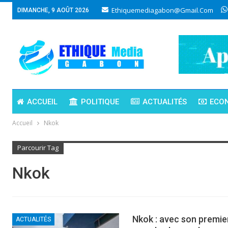
Ethiquemediagabon@gmail.com
DIMANCHE, 9 AOÛT 2026
ACCUEIL
POLITIQUE
ACTUALITÉS
ECO
Accueil
Nkok
Parcourir Tag
Nkok
Nkok : avec son premie
ACTUALITÉS