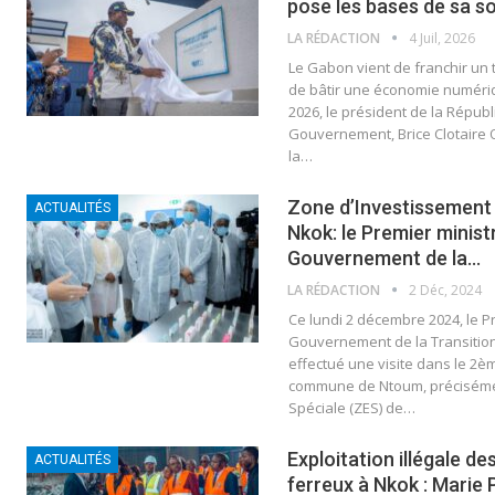
pose les bases de sa s
LA RÉDACTION
4 Juil, 2026
Le Gabon vient de franchir un
de bâtir une économie numériqu
2026, le président de la Républ
Gouvernement, Brice Clotaire 
la…
Zone d’Investissement 
ACTUALITÉS
Nkok: le Premier minist
Gouvernement de la…
LA RÉDACTION
2 Déc, 2024
Ce lundi 2 décembre 2024, le P
Gouvernement de la Transitio
effectué une visite dans le 2
commune de Ntoum, précisémen
Spéciale (ZES) de…
Exploitation illégale de
ACTUALITÉS
ferreux à Nkok : Marie 