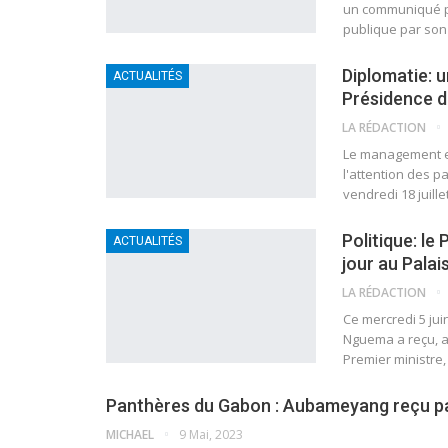
un communiqué pu
publique par son 
Diplomatie: u
ACTUALITÉS
Présidence d
LA RÉDACTION
Le management et
l'attention des p
vendredi 18 juille
Politique: l
ACTUALITÉS
jour au Palai
LA RÉDACTION
Ce mercredi 5 juin
Nguema a reçu, a
Premier ministre
Panthères du Gabon : Aubameyang reçu p
MICHAEL
9 Mai, 2023