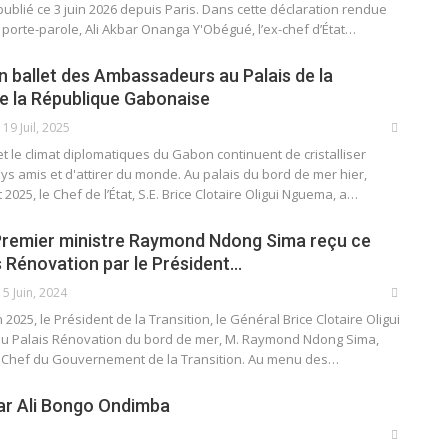
blié ce 3 juin 2026 depuis Paris. Dans cette déclaration rendue
porte-parole, Ali Akbar Onanga Y'Obégué, l’ex-chef d’État…
n ballet des Ambassadeurs au Palais de la
e la République Gabonaise
19 Juil, 2025
 le climat diplomatiques du Gabon continuent de cristalliser
ays amis et d'attirer du monde. Au palais du bord de mer hier,
t 2025, le Chef de l’État, S.E. Brice Clotaire Oligui Nguema, a…
e Premier ministre Raymond Ndong Sima reçu ce
s Rénovation par le Président…
5 Juin, 2024
 2025, le Président de la Transition, le Général Brice Clotaire Oligui
u Palais Rénovation du bord de mer, M. Raymond Ndong Sima,
, Chef du Gouvernement de la Transition. Au menu des…
ar Ali Bongo Ondimba