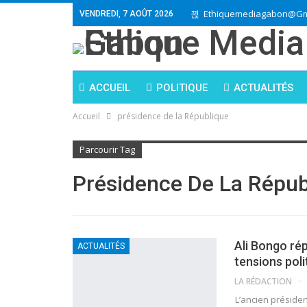
Ethiquemediagabon@gm
VENDREDI, 7 AOÛT 2026
ACCUEIL
POLITIQUE
ACTUALITÉS
Accueil
présidence de la République
Parcourir Tag
Présidence De La Répub
Ali Bongo rép
ACTUALITÉS
tensions poli
LA RÉDACTION
L’ancien présiden