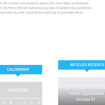
its de couloirs annonçaient, depuis des mois déjà, un éventuel
ion de Pierre Emerick Aubameyang dans la tanière des panthères,
ent été reçu hier, lundi 08 mai 2023, par le président de la…
ARTICLES RÉCENTS
CALENDRIER
ACTUALITÉS
7 000 Parcelles Pour 
Agents De L’Éducatio
août 2026
Entre Opportunité
Sociale Et…
M
M
J
V
S
D