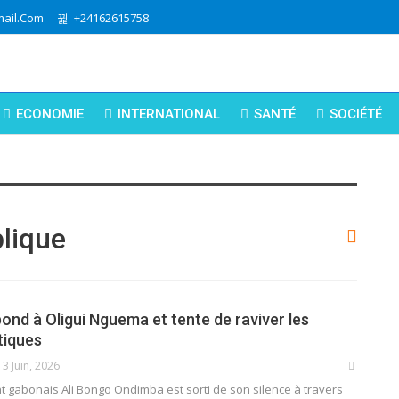
ail.com
+24162615758
ECONOMIE
INTERNATIONAL
SANTÉ
SOCIÉTÉ
lique
ond à Oligui Nguema et tente de raviver les
tiques
3 Juin, 2026
t gabonais Ali Bongo Ondimba est sorti de son silence à travers