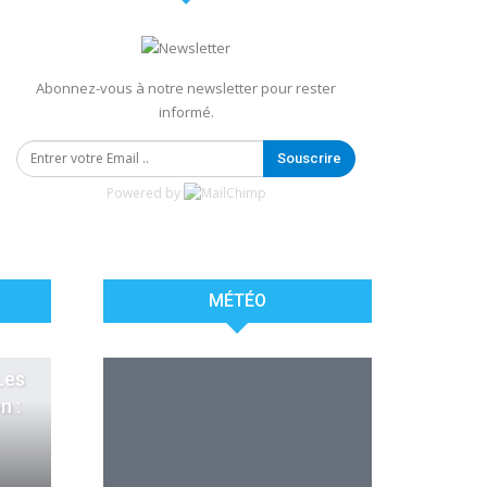
Abonnez-vous à notre newsletter pour rester
informé.
Souscrire
Powered by
MÉTÉO
Les
LIBREVILLE
-
07 AOUT
n :