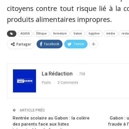
citoyens contre tout risque lié à la
produits alimentaires impropres.
AGASA
Éthique
fermeture
Gabon
hygiène
média
resta
Partager
Facebook
Twitter
La Rédaction
708
Posts
0 Comments
ARTICLE PRÉC
Rentrée scolaire au Gabon : la colère
Gabon : u
des parents face aux listes
fraude à l