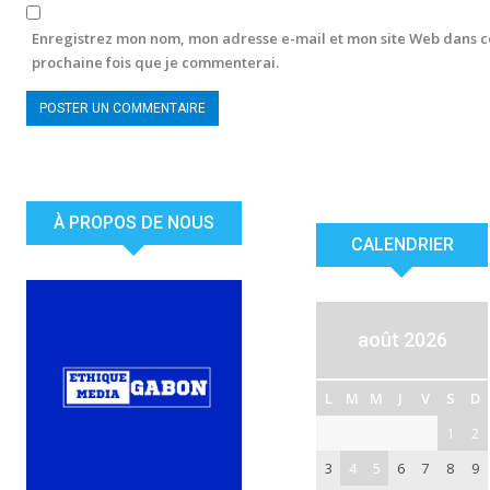
Enregistrez mon nom, mon adresse e-mail et mon site Web dans c
prochaine fois que je commenterai.
À PROPOS DE NOUS
CALENDRIER
août 2026
L
M
M
J
V
S
D
1
2
3
4
5
6
7
8
9