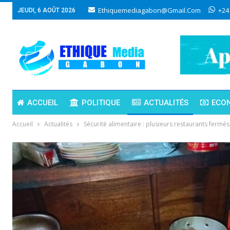
Ethiquemediagabon@gmail.com
+24
JEUDI, 6 AOÛT 2026
ACCUEIL
POLITIQUE
ACTUALITÉS
ECO
Accueil
Actualités
Sécurité alimentaire : plusieurs restaurants ferm