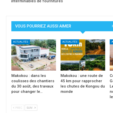
interminables de fournitures
VOUS POURRIEZ AUSSI AIMER
ACTUALITÉS
ACTUALITÉS
A
Makokou : dans les
Makokou : une route de
C
coulisses des chantiers
45 km pour rapprocher
G
du 30 août, des travaux
les chutes de Kongou du
L
pour changer le…
monde
n
l
PREC
SUIV.