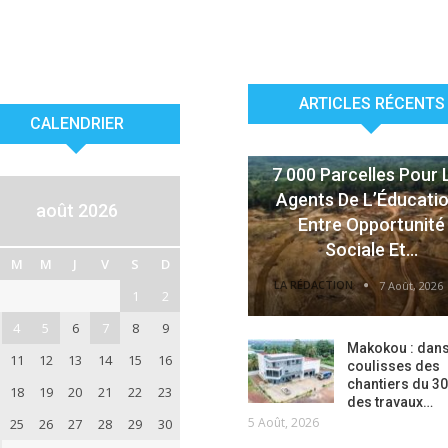
ARTICLES RÉCENTS
CALENDRIER
ACTUALITÉS
7 000 Parcelles Pour 
Agents De L’Éducatio
août 2026
Entre Opportunité
Sociale Et…
M
M
J
V
S
D
LA RÉDACTION
7 Août, 2026
1
2
4
5
6
7
8
9
Makokou : dans
11
12
13
14
15
16
coulisses des
chantiers du 30
18
19
20
21
22
23
des travaux…
5 Août, 2026
25
26
27
28
29
30