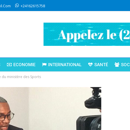
l.com
+24162615758
S
ECONOMIE
INTERNATIONAL
SANTÉ
SOC
te du ministère des Sports