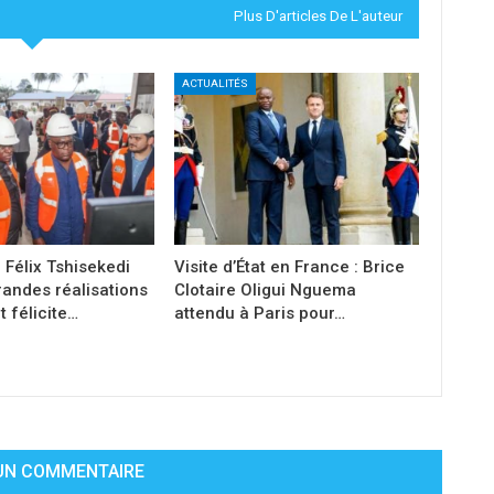
Plus D'articles De L'auteur
ACTUALITÉS
, Félix Tshisekedi
Visite d’État en France : Brice
randes réalisations
Clotaire Oligui Nguema
 félicite…
attendu à Paris pour…
 UN COMMENTAIRE