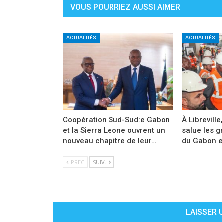
VOUS POURRIEZ AUSSI AIMER
ACTUALITÉS
ACTUALITÉS
Coopération Sud-Sud:e Gabon
À Libreville
et la Sierra Leone ouvrent un
salue les g
nouveau chapitre de leur…
du Gabon et
PREC
SUIV.
LAISSER