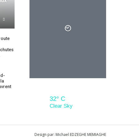
aux
route
32° C
 chutes
…
Sam
Dim
Lun
Mar
33° C
32° C
Clear Sky
ud-
la
uvrent
32° C
Clear Sky
Design par:
Michael EDZEGHE MEMIAGHE