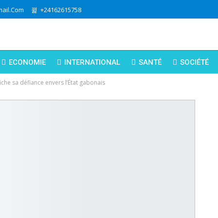
ail.com
+24162615758
ECONOMIE
INTERNATIONAL
SANTÉ
SOCIÉTÉ
fiche sa défiance envers l’État gabonais