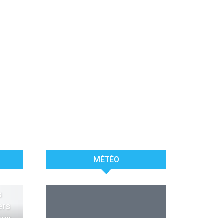
MÉTÉO
s
LIBREVILLE
-
07 AOUT
ers