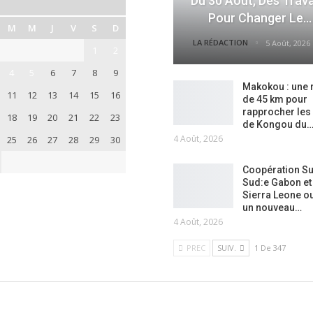
Du 30 Août, Des Trav
Pour Changer Le…
M
M
J
V
S
D
LA RÉDACTION
5 Août, 2026
1
2
4
5
6
7
8
9
Makokou : une 
11
12
13
14
15
16
de 45 km pour
rapprocher les
18
19
20
21
22
23
de Kongou du
4 Août, 2026
25
26
27
28
29
30
Coopération S
Sud:e Gabon et 
Sierra Leone o
un nouveau…
4 Août, 2026
PREC
SUIV.
1 De 347