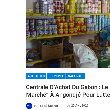
ACTUALITÉS
ECONOMIE
NATIONALE
Centrale D’Achat Du Gabon : L
Marché” À Angondjé Pour Lutter
Le
25 Avr, 2026
Par
La Rédaction