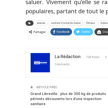
saluer. Vivement qu’elle se r
populaires, partant de tout le 
akanda
centrale d'achat du Gabon
Éthique
Gabon
Partager
Facebook
Twitter
Cour
La Rédaction
708 Posts
0
Comments
ARTICLE PRÉC
Grand Libreville : plus de 300 kg de produits
périmés découverts lors d’une inspection
sanitaire