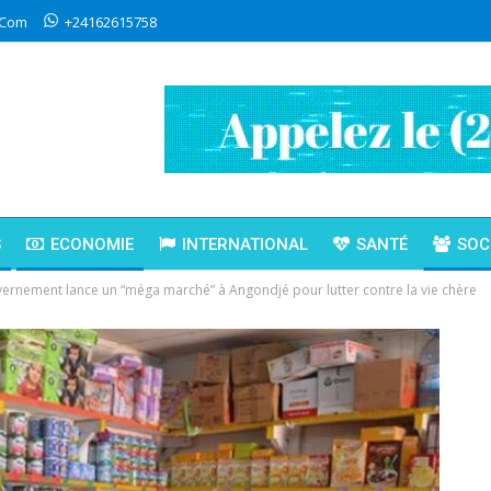
.com
+24162615758
S
ECONOMIE
INTERNATIONAL
SANTÉ
SOC
vernement lance un “méga marché” à Angondjé pour lutter contre la vie chère