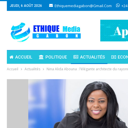
Ethiquemediagabon@gmail.com
+24
JEUDI, 6 AOÛT 2026
ACCUEIL
POLITIQUE
ACTUALITÉS
ECO
Accueil
Actualités
Nina Alida Abouna : l’élégante architecte du ray