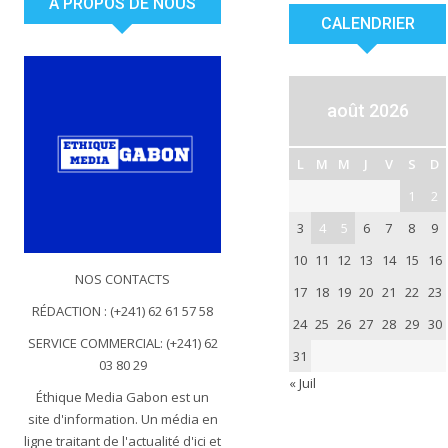
À PROPOS DE NOUS
CALENDRIER
août 2026
L
M
M
J
V
S
D
1
2
3
4
5
6
7
8
9
10
11
12
13
14
15
16
NOS CONTACTS
17
18
19
20
21
22
23
RÉDACTION : (+241) 62 61 57 58
24
25
26
27
28
29
30
SERVICE COMMERCIAL: (+241) 62
31
03 80 29
« Juil
Éthique Media Gabon est un
site d'information. Un média en
ligne traitant de l'actualité d'ici et