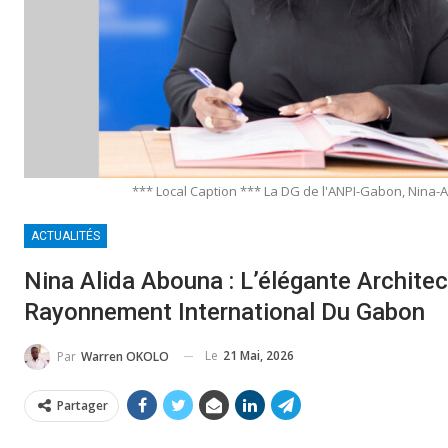
*** Local Caption *** La DG de l'ANPI-Gabon, Nina-
ACTUALITÉS
Nina Alida Abouna : L’élégante Archite
Rayonnement International Du Gabon
Le
21 Mai, 2026
Par
Warren OKOLO
Partager