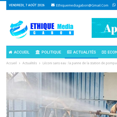
Ethiquemediagabon@gmail.com
VENDREDI, 7 AOÛT 2026
ACCUEIL
POLITIQUE
ACTUALITÉS
ECO
Accueil
Actualités
Léconi sans eau : la panne de la station de pompag