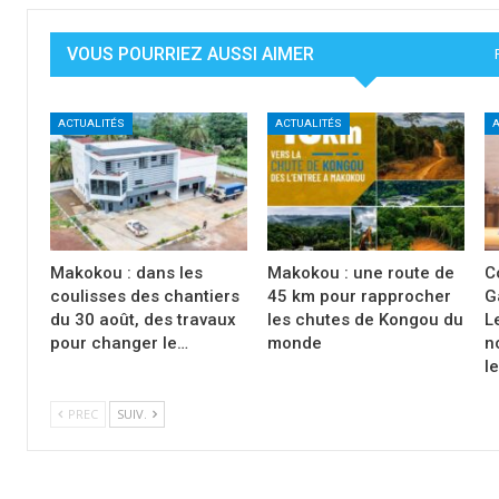
VOUS POURRIEZ AUSSI AIMER
ACTUALITÉS
ACTUALITÉS
A
Makokou : dans les
Makokou : une route de
C
coulisses des chantiers
45 km pour rapprocher
G
du 30 août, des travaux
les chutes de Kongou du
L
pour changer le…
monde
n
l
PREC
SUIV.