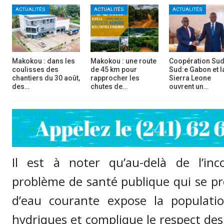
ACTUALITÉS
ACTUALITÉS
ACTUALITÉS
Makokou : dans les
Makokou : une route
Coopération Sud
coulisses des
de 45 km pour
Sud:e Gabon et l
chantiers du 30 août,
rapprocher les
Sierra Leone
des…
chutes de…
ouvrent un…
Il est à noter qu’au-delà de l’inc
problème de santé publique qui se pr
d’eau courante expose la populati
hydriques et complique le respect des