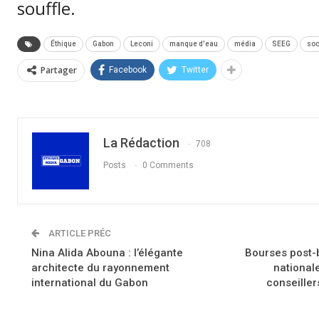
souffle.
Éthique
Gabon
Leconi
manque d'eau
média
SEEG
soc
Partager
Facebook
Twitter
La Rédaction
708
Posts
0 Comments
ARTICLE PRÉC
Nina Alida Abouna : l’élégante
Bourses post-
architecte du rayonnement
nationale
international du Gabon
conseiller