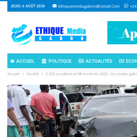
Ethiquemediagabon@gmail.com
+24
JEUDI, 6 AOÛT 2026
ACCUEIL
POLITIQUE
ACTUALITÉS
ECO
Accueil
Société
2 228 accidents et 68 morts en 2025 : les routes gab