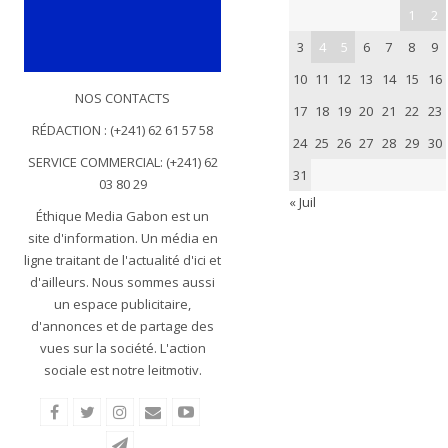
1
2
3
4
5
6
7
8
9
10
11
12
13
14
15
16
NOS CONTACTS
17
18
19
20
21
22
23
RÉDACTION : (+241) 62 61 57 58
24
25
26
27
28
29
30
SERVICE COMMERCIAL: (+241) 62
31
03 80 29
« Juil
Éthique Media Gabon est un
site d'information. Un média en
ligne traitant de l'actualité d'ici et
d'ailleurs. Nous sommes aussi
un espace publicitaire,
d'annonces et de partage des
vues sur la société. L'action
sociale est notre leitmotiv.