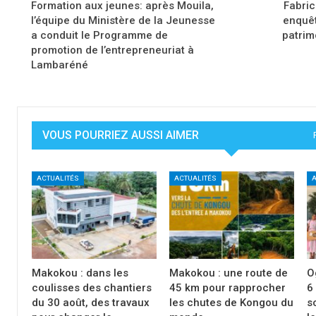
Formation aux jeunes: après Mouila,
Fabri
l’équipe du Ministère de la Jeunesse
enquêt
a conduit le Programme de
patrim
promotion de l’entrepreneuriat à
Lambaréné
VOUS POURRIEZ AUSSI AIMER
ACTUALITÉS
ACTUALITÉS
A
Makokou : dans les
Makokou : une route de
O
coulisses des chantiers
45 km pour rapprocher
6
du 30 août, des travaux
les chutes de Kongou du
s