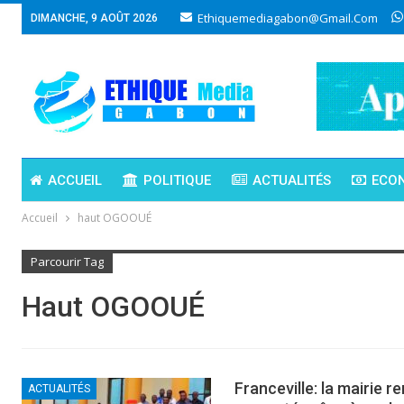
Ethiquemediagabon@gmail.com
DIMANCHE, 9 AOÛT 2026
ACCUEIL
POLITIQUE
ACTUALITÉS
ECO
Accueil
haut OGOOUÉ
Parcourir Tag
Haut OGOOUÉ
Franceville: la mairie 
ACTUALITÉS