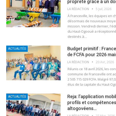
propreté grâce à un d
LA RÉDACTION
5 Juil, 2026
À Franceville, les équipes en c
désormais de nouveaux moyen
mission. Vendredi dernier, l'édi
du Haut-Ogooué a réceptionné
destinés à…
Budget primitif : Francev
ACTUALITÉS
de FCFA pour 2026 mai
LA RÉDACTION
20 Avr, 2026
Réunis ce 18 avril 2026, les co
commune de Franceville ont ado
2 505 715 029 FCFA. Malgré 97,
élus de la capitale du Haut-O
Reja: l’application mobi
ACTUALITÉS
profils et compétences
altogovéens…
LA RÉDACTION
27 Mar, 2026