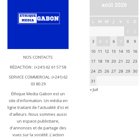
août 2026
L
M
M
J
V
S
D
1
2
3
4
5
6
7
8
9
10
11
12
13
14
15
16
NOS CONTACTS
17
18
19
20
21
22
23
RÉDACTION : (+241) 62 61 57 58
24
25
26
27
28
29
30
SERVICE COMMERCIAL: (+241) 62
31
03 80 29
« Juil
Éthique Media Gabon est un
site d'information. Un média en
ligne traitant de l'actualité d'ici et
d'ailleurs. Nous sommes aussi
un espace publicitaire,
d'annonces et de partage des
vues sur la société. L'action