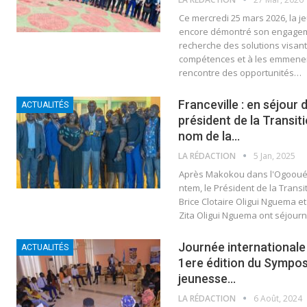
Ce mercredi 25 mars 2026, la 
encore démontré son engagem
recherche des solutions visant 
compétences et à les emmener
rencontre des opportunités…
Franceville : en séjour da
ACTUALITÉS
président de la Transiti
nom de la…
LA RÉDACTION
5 Jan, 2025
Après Makokou dans l'Ogooué 
ntem, le Président de la Transit
Brice Clotaire Oligui Nguema 
Zita Oligui Nguema ont séjourn
Journée internationale 
ACTUALITÉS
1ere édition du Symposi
jeunesse…
LA RÉDACTION
6 Août, 2024