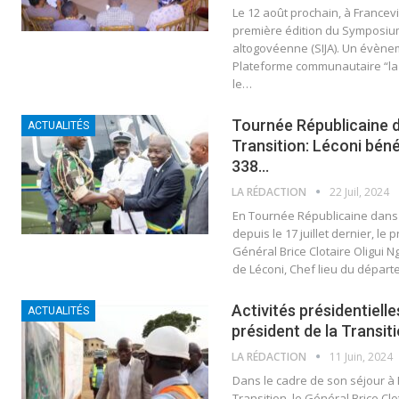
Le 12 août prochain, à Francevi
première édition du Symposium
altogovéenne (SIJA). Un évènem
Plateforme communautaire “la 
le…
Tournée Républicaine d
ACTUALITÉS
Transition: Léconi béné
338…
LA RÉDACTION
22 Juil, 2024
En Tournée Républicaine dans
depuis le 17 juillet dernier, le 
Général Brice Clotaire Oligui Ng
de Léconi, Chef lieu du dépar
Activités présidentielles
ACTUALITÉS
président de la Transiti
LA RÉDACTION
11 Juin, 2024
Dans le cadre de son séjour à F
Transition, le Général Brice Cl