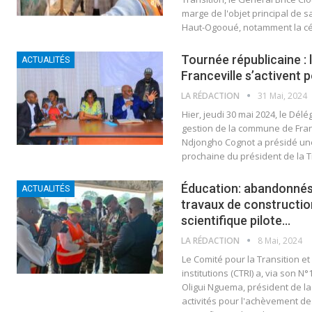
marge de l'objet principal de s
Haut-Ogooué, notamment la cé
Tournée républicaine : 
ACTUALITÉS
Franceville s’activent p
LA RÉDACTION
31 Mai, 2024
Hier, jeudi 30 mai 2024, le Dél
gestion de la commune de Fran
Ndjongho Cognot a présidé une
prochaine du président de la T
Éducation: abandonnés 
ACTUALITÉS
travaux de constructio
scientifique pilote…
LA RÉDACTION
8 Mai, 2024
Le Comité pour la Transition et
institutions (CTRI) a, via son N°
Oligui Nguema, président de la 
activités pour l'achèvement d