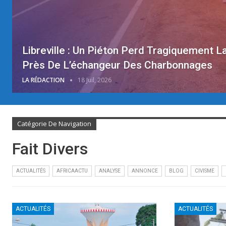
Libreville : Un Piéton Perd Tragiquement L
Près De L’échangeur Des Charbonnages
LA RÉDACTION
18 Juil, 2026
Catégorie De Navigation
Fait Divers
ACTUALITÉS
AFRICAACTU
ANALYSE
ANNONCE
BLOG
CIVISME
ACTUALITÉS
ACTUALITÉS