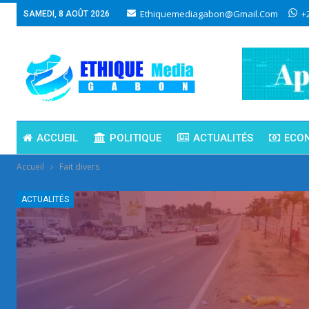
Ethiquemediagabon@gmail.com
+
SAMEDI, 8 AOÛT 2026
ACCUEIL
POLITIQUE
ACTUALITÉS
ECO
Accueil
Fait divers
ACTUALITÉS