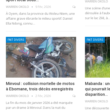
WARREN OKOLO
WARREN OKOLO
9 Fév, 2026
Une scène d’une 
déroulée à l’aub
À Oyem, dans la province du Woleu-Ntem, une
sur le lac Zilé, à
affaire grave ébranle le milieu sportif. Daniel
Ella Ndong, connu…
FAIT DIVERS
FAIT DIVERS
Minvoul : collision mortelle de motos
Mabanda : u
à Ebomane, trois décès enregistrés
qui pourrait l
disparition…
WARREN OKOLO
2 Fév, 2026
WARREN OKOLO
La fin du mois de janvier 2026 a été marquée
par un drame à Minvoul. Dans la nuit du
Une découverte 