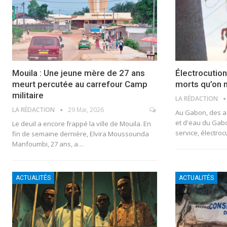
Mouila : Une jeune mère de 27 ans
Électrocution
meurt percutée au carrefour Camp
morts qu’on n
militaire
LA RÉDACTION
LA RÉDACTION
29 Mai, 2026
Au Gabon, des ag
et d'eau du Gab
Le deuil a encore frappé la ville de Mouila. En
service, électro
fin de semaine dernière, Elvira Moussounda
Manfoumbi, 27 ans, a…
ACTUALITÉS
ACTUALITÉS