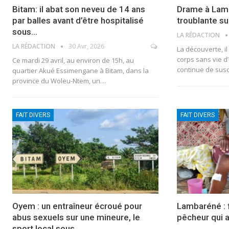
Bitam: il abat son neveu de 14 ans
Drame à Lamb
par balles avant d’être hospitalisé
troublante su
sous…
LA RÉDACTION
LA RÉDACTION
30 Avr, 2026
La découverte, i
corps sans vie d
Ce mardi 29 avril, au environ de 15h, au
continue de sus
quartier Akué Essimengane à Bitam, dans la
province du Woleu-Ntem, un…
FAIT DIVERS
FAIT DIVERS
Oyem : un entraîneur écroué pour
Lambaréné : 
abus sexuels sur une mineure, le
pêcheur qui a
sport local sous…