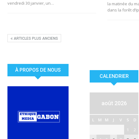
vendredi 30 janvier, un…
la matinée du ma
dans la forêt d’I
ARTICLES PLUS ANCIENS
À PROPOS DE NOUS
CALENDRIER
août 2026
L
M
M
J
V
S
D
1
2