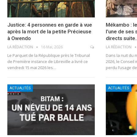
Justice: 4 personnes en garde à vue
Mékambo : le
après la mort de la petite Précieuse
l’une de ses
à Owendo
directs suite
LA RÉDACTION
16 Mai, 2026
LA RÉDACTION
Le Parquet de la République près le Tribunal
Dans la nuit du 
de Première instance de Libreville a livré ce
2026, le Consei
vendredi 15 mai 2026 les…
perdu l’usage d
ACTUALITÉS
ACTUALITÉS