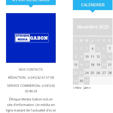
CALENDRIER
décembre 2025
L
M
M
J
V
S
D
1
2
3
4
5
6
7
8
9
10
11
12
13
14
15
16
17
18
19
20
21
NOS CONTACTS
22
23
24
25
26
27
28
RÉDACTION : (+241) 62 61 57 58
29
30
31
SERVICE COMMERCIAL: (+241) 62
« Nov
Jan »
03 80 29
Éthique Media Gabon est un
site d'information. Un média en
ligne traitant de l'actualité d'ici et