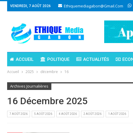
Ethiquemediagabon@gmail.com
VENDREDI, 7 AOÛT 2026
ACCUEIL
POLITIQUE
ACTUALITÉS
ECO
Accueil
2025
décembre
16
Archives Journalières
16 Décembre 2025
7 AOÛT 2026
5 AOÛT 2026
4 AOÛT 2026
2 AOÛT 2026
1 AOÛT 2026