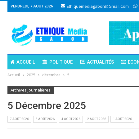
Ethiquemediagabon@gmail.com
VENDREDI, 7 AOÛT 2026
ACCUEIL
POLITIQUE
ACTUALITÉS
ECO
Accueil
2025
décembre
5
Archives Journalières
5 Décembre 2025
7 AOÛT 2026
5 AOÛT 2026
4 AOÛT 2026
2 AOÛT 2026
1 AOÛT 2026