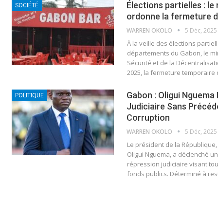
Élections partielles : le
SOCIÉTÉ
ordonne la fermeture d
WARREN OKOLO
5 Déc, 2025
À la veille des élections parti
départements du Gabon, le minis
Sécurité et de la Décentralisa
2025, la fermeture temporaire
Gabon : Oligui Nguema
POLITIQUE
Judiciaire Sans Précéd
Corruption
WARREN OKOLO
5 Déc, 2025
Le président de la République,
Oligui Nguema, a déclenché un
répression judiciaire visant to
fonds publics. Déterminé à re