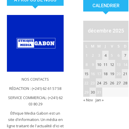
CALENDRIER
décembre 2025
L
M
M
J
V
S
D
1
2
3
4
5
6
7
8
9
10
11
12
13
14
15
16
17
18
19
20
21
NOS CONTACTS
22
23
24
25
26
27
28
RÉDACTION : (+241) 62 61 57 58
29
30
31
SERVICE COMMERCIAL: (+241) 62
« Nov
Jan »
03 80 29
Éthique Media Gabon est un
site d'information. Un média en
ligne traitant de l'actualité d'ici et