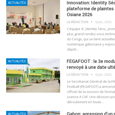
Innovation: Identity Sé
ACTUALITÉS
plateforme de plaintes 
Osiane 2026
LA RÉDACTION
4 Juin, 2026
L'équipe d'_Identity Sécu_ pre
plus grand rendez-vous techn
du Congo, qui se tient actuelle
numérique gabonaise y expos
dépôt…
FEGAFOOT : le 3e modu
ACTUALITÉS
renvoyé à une date ult
LA RÉDACTION
4 Juin, 2026
Le Secrétariat Général de la 
Football (FEGAFOOT) a annoncé, 
officiel de la session de forma
Licence A CAF. Une décision pr
déroulement en toute…
Gabon: agression d’un 
ACTUALITÉS