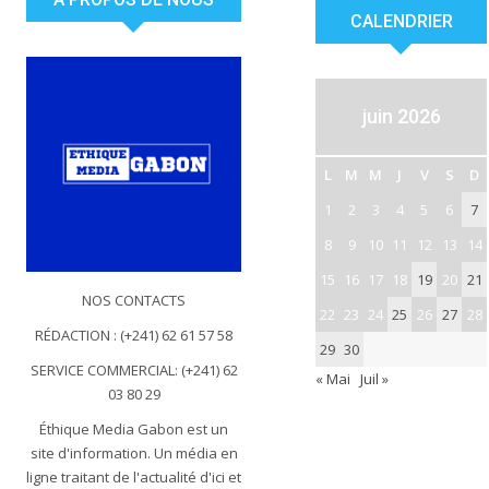
CALENDRIER
juin 2026
L
M
M
J
V
S
D
1
2
3
4
5
6
7
8
9
10
11
12
13
14
15
16
17
18
19
20
21
NOS CONTACTS
22
23
24
25
26
27
28
RÉDACTION : (+241) 62 61 57 58
29
30
SERVICE COMMERCIAL: (+241) 62
« Mai
Juil »
03 80 29
Éthique Media Gabon est un
site d'information. Un média en
ligne traitant de l'actualité d'ici et