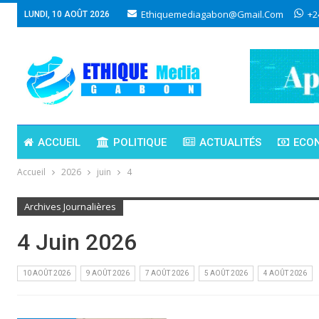
Ethiquemediagabon@gmail.com
+2
LUNDI, 10 AOÛT 2026
ACCUEIL
POLITIQUE
ACTUALITÉS
ECO
Accueil
2026
juin
4
Archives Journalières
4 Juin 2026
10 AOÛT 2026
9 AOÛT 2026
7 AOÛT 2026
5 AOÛT 2026
4 AOÛT 2026