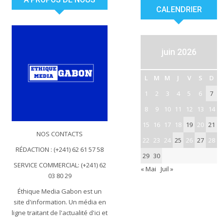
CALENDRIER
juin 2026
L
M
M
J
V
S
D
1
2
3
4
5
6
7
8
9
10
11
12
13
14
15
16
17
18
19
20
21
NOS CONTACTS
22
23
24
25
26
27
28
RÉDACTION : (+241) 62 61 57 58
29
30
SERVICE COMMERCIAL: (+241) 62
« Mai
Juil »
03 80 29
Éthique Media Gabon est un
site d'information. Un média en
ligne traitant de l'actualité d'ici et