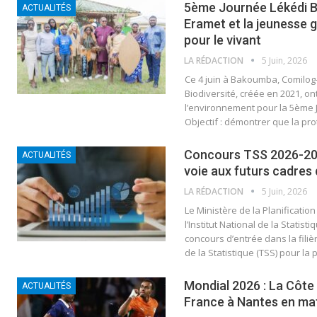
5ème Journée Lékédi Bi
ACTUALITÉS
Eramet et la jeunesse 
pour le vivant
LA RÉDACTION
5 Juin, 2026
Ce 4 juin à Bakoumba, Comilog
Biodiversité, créée en 2021, on
l’environnement pour la 5ème J
Objectif : démontrer que la pr
Concours TSS 2026-202
ACTUALITÉS
voie aux futurs cadres 
LA RÉDACTION
5 Juin, 2026
Le Ministère de la Planification
l’Institut National de la Statis
concours d’entrée dans la fili
de la Statistique (TSS) pour l
Mondial 2026 : La Côte 
ACTUALITÉS
France à Nantes en ma