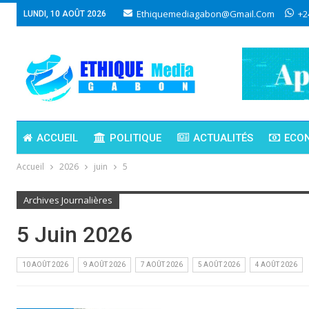
Ethiquemediagabon@gmail.com
+2
LUNDI, 10 AOÛT 2026
ACCUEIL
POLITIQUE
ACTUALITÉS
ECO
Accueil
2026
juin
5
Archives Journalières
5 Juin 2026
10 AOÛT 2026
9 AOÛT 2026
7 AOÛT 2026
5 AOÛT 2026
4 AOÛT 2026