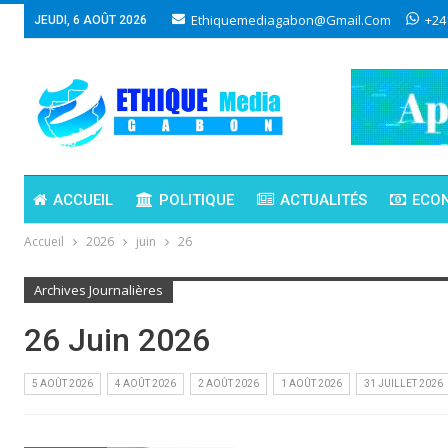
Ethiquemediagabon@gmail.com
+24
JEUDI, 6 AOÛT 2026
ACCUEIL
POLITIQUE
ACTUALITÉS
ECO
Accueil
2026
juin
26
Archives Journalières
26 Juin 2026
5 AOÛT 2026
4 AOÛT 2026
2 AOÛT 2026
1 AOÛT 2026
31 JUILLET 2026