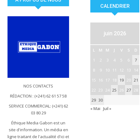
CALENDRIER
juin 2026
L
M
M
J
V
S
D
1
2
3
4
5
6
7
8
9
10
11
12
13
14
15
16
17
18
19
20
21
NOS CONTACTS
22
23
24
25
26
27
28
RÉDACTION : (+241) 62 61 57 58
29
30
SERVICE COMMERCIAL: (+241) 62
« Mai
Juil »
03 80 29
Éthique Media Gabon est un
site d'information. Un média en
ligne traitant de l'actualité d'ici et