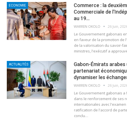
Commerce : la deuxième
ECONOMIE
Commerciale de l’Indé
au 19…
WARREN OKOLO
26 Juin, 202
Le Gouvernement gabonais ent
en faveur de la promotion de l
de la valorisation du savoir-fa
ministres, l'exécutif a approuv
Gabon-Émirats arabes u
ACTUALITÉS
partenariat économiqu
dynamiser les échang
WARREN OKOLO
26 Juin, 202
Le Gouvernement gabonais a f
dans le renforcement de ses 
internationales avec l'examen d
ratification de l'accord de pa
conclu…