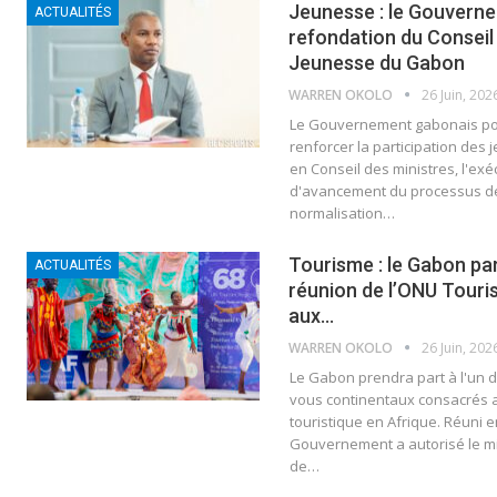
Jeunesse : le Gouvern
ACTUALITÉS
refondation du Conseil 
Jeunesse du Gabon
WARREN OKOLO
26 Juin, 202
Le Gouvernement gabonais pou
renforcer la participation des 
en Conseil des ministres, l'exécu
d'avancement du processus de 
normalisation…
Tourisme : le Gabon par
ACTUALITÉS
réunion de l’ONU Touri
aux…
WARREN OKOLO
26 Juin, 202
Le Gabon prendra part à l'un 
vous continentaux consacrés 
touristique en Afrique. Réuni e
Gouvernement a autorisé le mi
de…