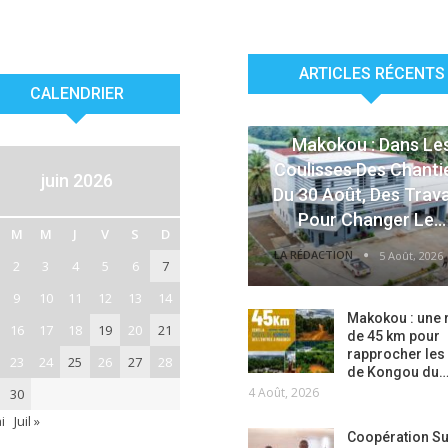
ARTICLES RÉCENTS
CALENDRIER
ACTUALITÉS
Makokou : Dans Le
Coulisses Des Chanti
juin 2026
Du 30 Août, Des Trav
Pour Changer Le…
M
M
J
V
S
D
LA RÉDACTION
5 Août, 2026
2
3
4
5
6
7
9
10
11
12
13
14
Makokou : une 
16
17
18
19
20
21
de 45 km pour
rapprocher les
23
24
25
26
27
28
de Kongou du
4 Août, 2026
30
i
Juil »
Coopération S