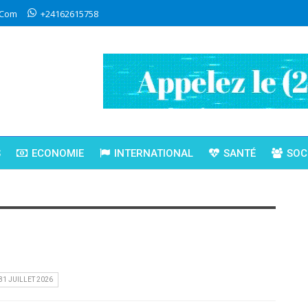
.com
+24162615758
S
ECONOMIE
INTERNATIONAL
SANTÉ
SOC
31 JUILLET 2026