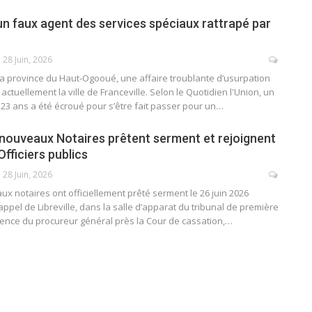
 un faux agent des services spéciaux rattrapé par
28 Juin, 2026
a province du Haut-Ogooué, une affaire troublante d’usurpation
actuellement la ville de Franceville. Selon le Quotidien l'Union, un
3 ans a été écroué pour s’être fait passer pour un…
4 nouveaux Notaires prêtent serment et rejoignent
Officiers publics
28 Juin, 2026
 notaires ont officiellement prêté serment le 26 juin 2026
appel de Libreville, dans la salle d’apparat du tribunal de première
sence du procureur général près la Cour de cassation,…