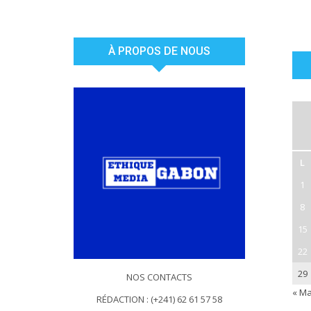
À PROPOS DE NOUS
L
1
8
15
22
29
NOS CONTACTS
« Ma
RÉDACTION : (+241) 62 61 57 58