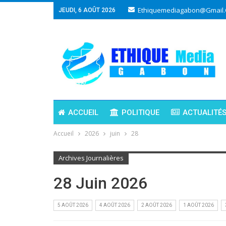
Ethiquemediagabon@gmail
JEUDI, 6 AOÛT 2026
ACCUEIL
POLITIQUE
ACTUALITÉ
Accueil
2026
juin
28
Archives Journalières
28 Juin 2026
5 AOÛT 2026
4 AOÛT 2026
2 AOÛT 2026
1 AOÛT 2026