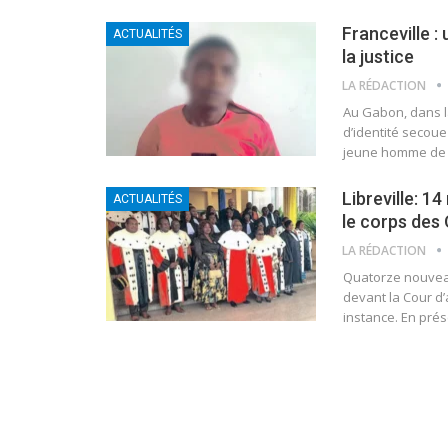
Franceville :
ACTUALITÉS
la justice
LA RÉDACTION
Au Gabon, dans l
d’identité secoue 
jeune homme de 2
Libreville: 1
ACTUALITÉS
le corps des 
LA RÉDACTION
Quatorze nouveaux
devant la Cour d’
instance. En pré