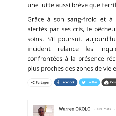
une lutte aussi brève que terri
Grâce à son sang-froid et à l
alertés par ses cris, le pêche
soins. S’il poursuit aujourd’
incident relance les inqui
confrontées à la présence ré
plus proches des zones de vie et
Partager
Facebook
Twitter
Cour
Warren OKOLO
483 Posts