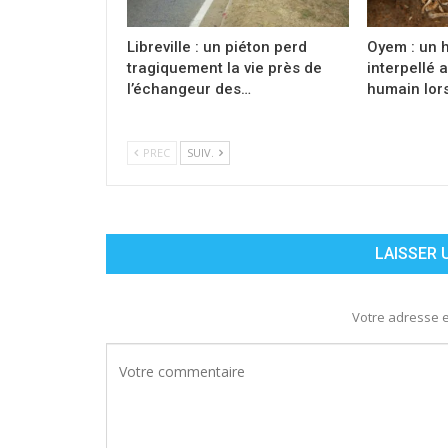
Libreville : un piéton perd
Oyem : un 
tragiquement la vie près de
interpellé 
l’échangeur des…
humain lor
PREC
SUIV.
LAISSER
Votre adresse e