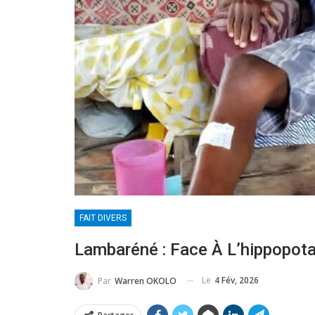
FAIT DIVERS
Lambaréné : Face À L’hippopota
Le
4 Fév, 2026
Par
Warren OKOLO