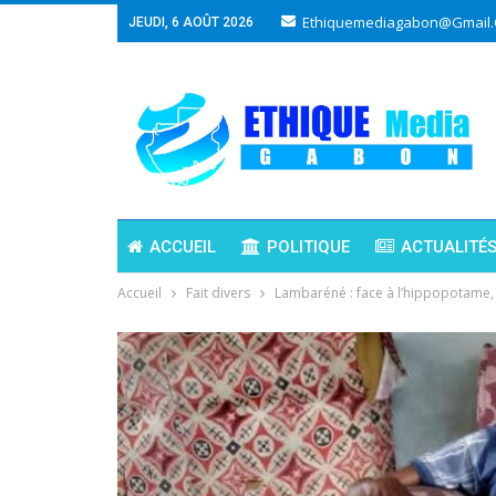
Ethiquemediagabon@gmail
JEUDI, 6 AOÛT 2026
ACCUEIL
POLITIQUE
ACTUALITÉ
Accueil
Fait divers
Lambaréné : face à l’hippopotame, 