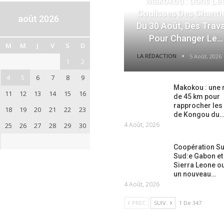
Makokou : Dans Le
Coulisses Des Chanti
août 2026
Du 30 Août, Des Trav
Pour Changer Le…
M
M
J
V
S
D
LA RÉDACTION
5 Août, 2026
1
2
4
5
6
7
8
9
Makokou : une 
11
12
13
14
15
16
de 45 km pour
rapprocher les
18
19
20
21
22
23
de Kongou du
4 Août, 2026
25
26
27
28
29
30
Coopération S
Sud:e Gabon et 
Sierra Leone o
un nouveau…
4 Août, 2026
PREC
SUIV.
1 De 347