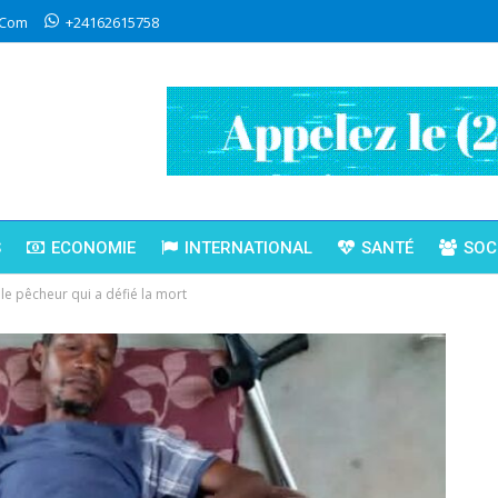
.com
+24162615758
S
ECONOMIE
INTERNATIONAL
SANTÉ
SOC
le pêcheur qui a défié la mort