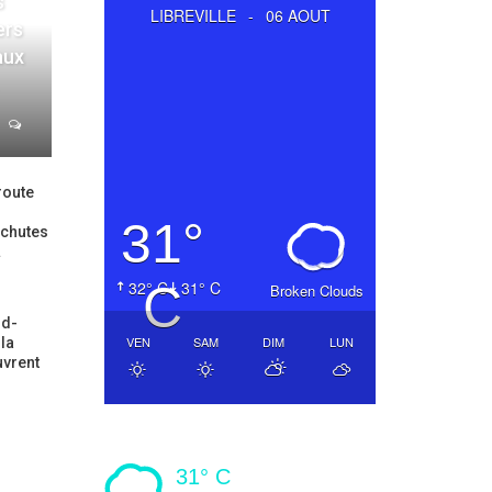
s
LIBREVILLE
-
06 AOUT
ers
aux
route
31°
 chutes
…
32° C
C
31° C
Broken Clouds
ud-
VEN
SAM
DIM
LUN
la
uvrent
31° C