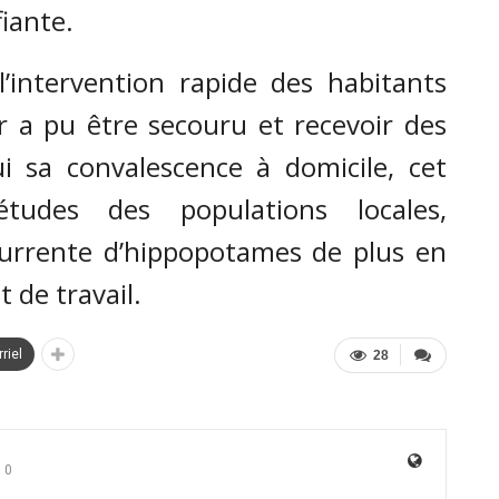
fiante.
’intervention rapide des habitants
ur a pu être secouru et recevoir des
hui sa convalescence à domicile, cet
études des populations locales,
currente d’hippopotames de plus en
 de travail.
riel
28
0