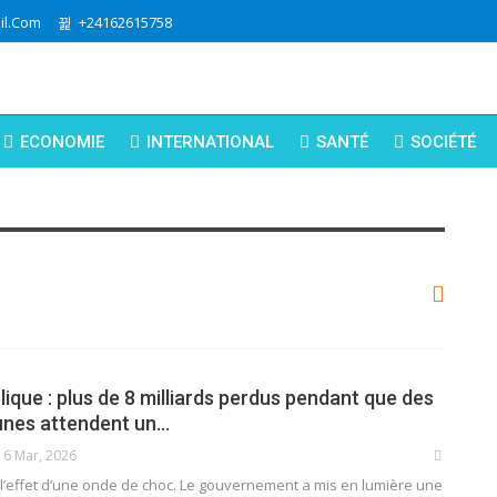
l.com
+24162615758
ECONOMIE
INTERNATIONAL
SANTÉ
SOCIÉTÉ
ique : plus de 8 milliards perdus pendant que des
eunes attendent un…
6 Mar, 2026
t l’effet d’une onde de choc. Le gouvernement a mis en lumière une