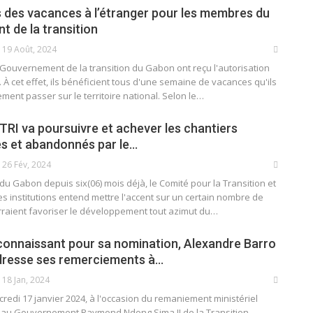
as des vacances à l’étranger pour les membres du
 de la transition
19 Août, 2024
ouvernement de la transition du Gabon ont reçu l'autorisation
. À cet effet, ils bénéficient tous d'une semaine de vacances qu'ils
ment passer sur le territoire national. Selon le…
CTRI va poursuivre et achever les chantiers
iés et abandonnés par le…
26 Fév, 2024
 Gabon depuis six(06) mois déjà, le Comité pour la Transition et
es institutions entend mettre l'accent sur un certain nombre de
rraient favoriser le développement tout azimut du…
reconnaissant pour sa nomination, Alexandre Barro
dresse ses remerciements à…
18 Jan, 2024
edi 17 janvier 2024, à l'occasion du remaniement ministériel
 au Gouvernement Raymond Ndong Sima II de la Transition,