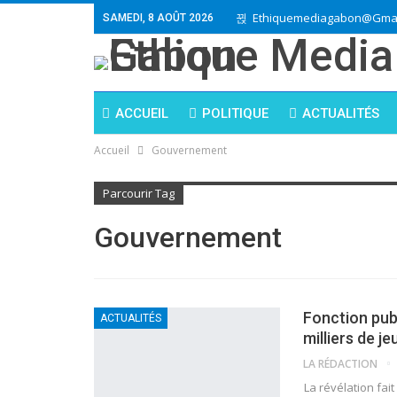
Ethiquemediagabon@gmai
SAMEDI, 8 AOÛT 2026
ACCUEIL
POLITIQUE
ACTUALITÉS
Accueil
Gouvernement
Parcourir Tag
Gouvernement
Fonction publ
ACTUALITÉS
milliers de j
LA RÉDACTION
La révélation fai