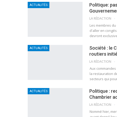
Politique: p
ACTUALITÉS
Gouvernement
LA RÉDACTION
Les membres du G
d'aller en congés
devront exclusive
Société : le 
ACTUALITÉS
routiers init
LA RÉDACTION
Aux commandes du
la restauration d
secteurs qui pou
Politique : 
ACTUALITÉS
Chambrier a
LA RÉDACTION
Nommé hier, mercr
ayant donné lieu