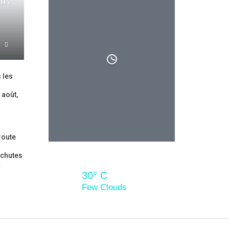
n :
 les
30° C
 août,
Dim
Lun
Mar
Mer
30° C
29° C
Few Clouds
route
 chutes
…
30° C
Few Clouds