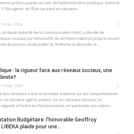
e moins préoccupante au sein de l’administration publique. Selon le
, 1.756 agents de l’État seraient en situation…
19 Fév, 2026
6, la Haute Autorité de la Communication (HAC) a décidé de
eaux sociaux sur l’ensemble du territoire national jusqu’à nouvel
int de presse rendu public le 18 février à Libreville, le…
ique : la rigueur face aux réseaux sociaux, une
limite?
14 Sep, 2025
l des ministres a tiré la sonnette d’alarme sur les comportements
s de certains agents publics sur les réseaux sociaux. Le
ppelé à l’ordre les fonctionnaires, en particulier les cadres…
ntation Budgétaire: l’honorable Geoffroy
IBEKA plaide pour une…