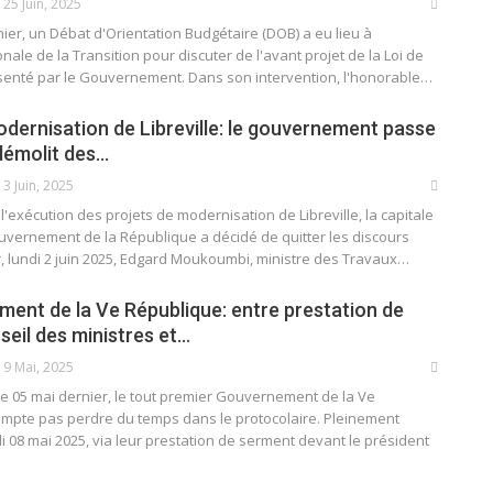
25 Juin, 2025
nier, un Débat d'Orientation Budgétaire (DOB) a eu lieu à
nale de la Transition pour discuter de l'avant projet de la Loi de
senté par le Gouvernement. Dans son intervention, l'honorable…
odernisation de Libreville: le gouvernement passe
 démolit des…
3 Juin, 2025
l'exécution des projets de modernisation de Libreville, la capitale
uvernement de la République a décidé de quitter les discours
er, lundi 2 juin 2025, Edgard Moukoumbi, ministre des Travaux…
ment de la Ve République: entre prestation de
seil des ministres et…
9 Mai, 2025
05 mai dernier, le tout premier Gouvernement de la Ve
mpte pas perdre du temps dans le protocolaire. Pleinement
udi 08 mai 2025, via leur prestation de serment devant le président