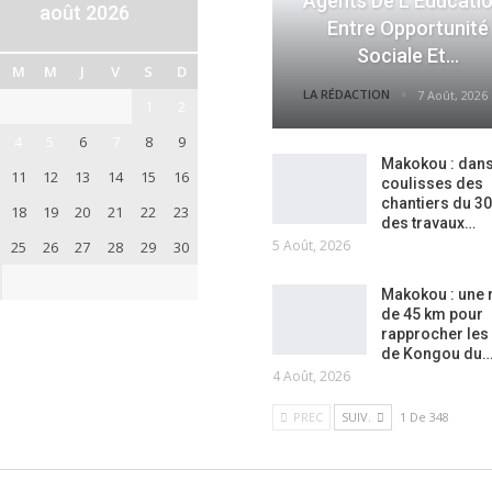
Agents De L’Éducatio
août 2026
Entre Opportunité
Sociale Et…
M
M
J
V
S
D
LA RÉDACTION
7 Août, 2026
1
2
4
5
6
7
8
9
Makokou : dans
11
12
13
14
15
16
coulisses des
chantiers du 30
18
19
20
21
22
23
des travaux…
5 Août, 2026
25
26
27
28
29
30
Makokou : une 
de 45 km pour
rapprocher les
de Kongou du
4 Août, 2026
PREC
SUIV.
1 De 348